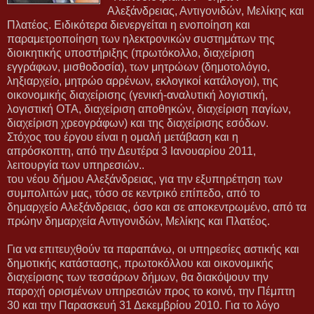
Αλεξάνδρειας, Αντιγονιδών, Μελίκης και
Πλατέος. Ειδικότερα διενεργείται η ενοποίηση και
παραμετροποίηση των ηλεκτρονικών συστημάτων της
διοικητικής υποστήριξης (πρωτόκολλο, διαχείριση
εγγράφων, μισθοδοσία), των μητρώων (δημοτολόγιο,
ληξιαρχείο, μητρώο αρρένων, εκλογικοί κατάλογοι), της
οικονομικής διαχείρισης (γενική-αναλυτική λογιστική,
λογιστική ΟΤΑ, διαχείριση αποθηκών, διαχείριση παγίων,
διαχείριση χρεογράφων) και της διαχείρισης εσόδων.
Στόχος του έργου είναι η ομαλή μετάβαση και η
απρόσκοπτη, από την Δευτέρα 3 Ιανουαρίου 2011,
λειτουργία των υπηρεσιών..
του νέου δήμου Αλεξάνδρειας, για την εξυπηρέτηση των
συμπολιτών μας, τόσο σε κεντρικό επίπεδο, από το
δημαρχείο Αλεξάνδρειας, όσο και σε αποκεντρωμένο, από τα
πρώην δημαρχεία Αντιγονιδών, Μελίκης και Πλατέος.
Για να επιτευχθούν τα παραπάνω, οι υπηρεσίες αστικής και
δημοτικής κατάστασης, πρωτοκόλλου και οικονομικής
διαχείρισης των τεσσάρων δήμων, θα διακόψουν την
παροχή ορισμένων υπηρεσιών προς το κοινό, την Πέμπτη
30 και την Παρασκευή 31 Δεκεμβρίου 2010. Για το λόγο